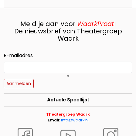
Meld je aan voor
WaarkProat
!
De nieuwsbrief van Theatergroep
Waark
E-mailadres
▼
Alleen een e-mailadres is verplicht voor aan- of afmelding.
Aanmelden
Voornaam
Actuele Speellijst
Theatergroep Waark
Achternaam
Email:
info@waark.nl