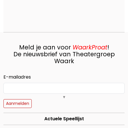
Meld je aan voor
WaarkProat
!
De nieuwsbrief van Theatergroep
Waark
E-mailadres
▼
Alleen een e-mailadres is verplicht voor aan- of afmelding.
Aanmelden
Voornaam
Actuele Speellijst