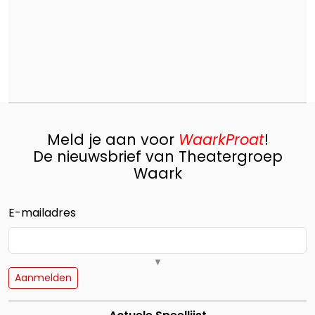
Meld je aan voor
WaarkProat
!
De nieuwsbrief van Theatergroep
Waark
E-mailadres
▼
Alleen een e-mailadres is verplicht voor aan- of afmelding.
Aanmelden
Voornaam