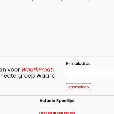
E-mailadres
aan voor
WaarkProat
!
 Theatergroep Waark
Alleen een e-mailadres is 
Aanmelden
Voornaam
Actuele Speellijst
Theatergroep Waark