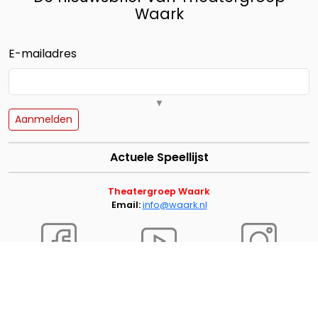
Waark
E-mailadres
▼
Alleen een e-mailadres is verplicht voor aan- of afmelding.
Aanmelden
Voornaam
Actuele Speellijst
Theatergroep Waark
Achternaam
Email:
info@waark.nl
Waark wordt
meerjarig